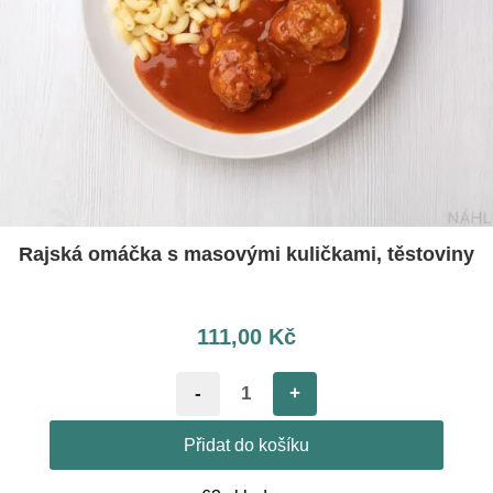
Rajská omáčka s masovými kuličkami, těstoviny
111,00
Kč
-
+
Přidat do košíku