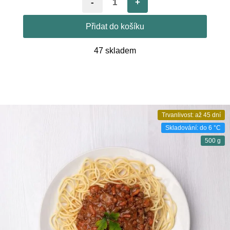
-
+
Přidat do košíku
47 skladem
Trvanlivost: až 45 dní
Skladování: do 6 °C
500 g