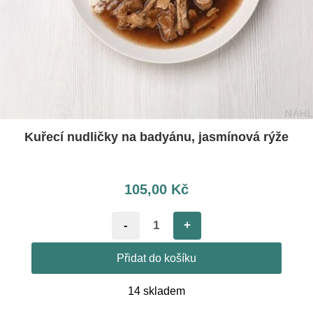
Kuřecí nudličky na badyánu, jasmínová rýže
105,00
Kč
-
+
Přidat do košíku
14 skladem