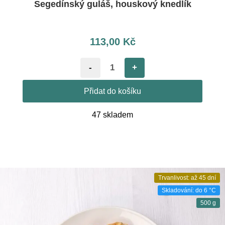
Segedínský guláš, houskový knedlík
113,00
Kč
-
+
Přidat do košíku
47 skladem
Trvanlivost: až 45 dní
Skladování: do 6 °C
500 g