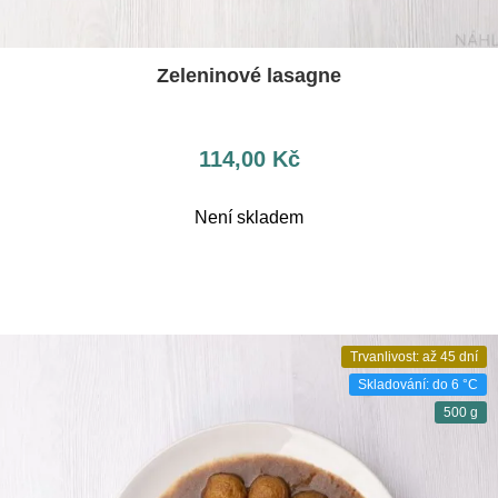
Zeleninové lasagne
114,00
Kč
Není skladem
Trvanlivost: až 45 dní
Skladování: do 6 °C
500 g