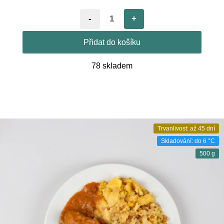
-
+
Přidat do košíku
78 skladem
Trvanlivost: až 45 dní
Skladování: do 6 °C
500 g