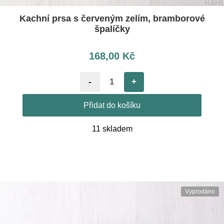
Kachní prsa s červeným zelím, bramborové
špalíčky
168,00
Kč
-
+
Přidat do košíku
11 skladem
Vyprodáno