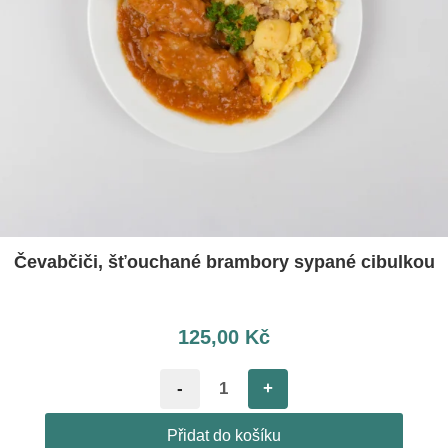
Čevabčiči, šťouchané brambory sypané cibulkou
125,00
Kč
-
+
Přidat do košíku