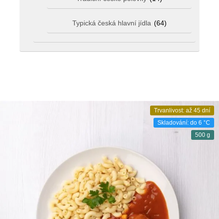
Typická česká hlavní jídla
(64)
Trvanlivost: až 45 dní
Skladování: do 6 °C
500 g