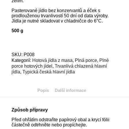
zelím.
Pasterované jídlo bez konzervantů a éček s
prodlouženou trvanlivostí 50 dní od data výroby.
Jídla je nutné skladovat v chladničce do 6°C.
500 g
SKU:
P008
Kategorií:
Hotová jídla z masa
,
Plná porce
,
Plné
porce hotových jídel
,
Trvanlivá chlazená hlavní
jídla
,
Typická česká hlavní jídla
Popis
Další informace
Způsob přípravy
Před ohřátím odstraňte papírový obal a krycí fólii
částečně odtrhněte nebo propíchejte.