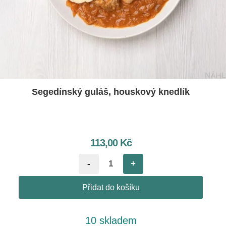
Segedínský guláš, houskový knedlík
113,00
Kč
-
+
Přidat do košíku
10 skladem