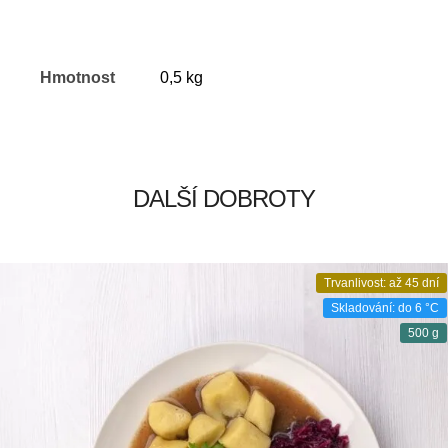
Hmotnost
0,5 kg
DALŠÍ DOBROTY
Trvanlivost: až 45 dní
Skladování: do 6 °C
500 g