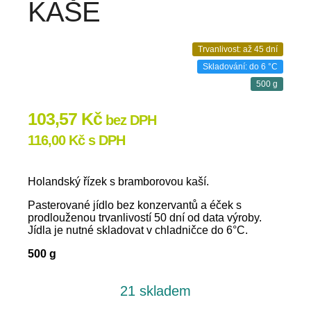
KAŠE
Trvanlivost: až 45 dní
Skladování: do 6 °C
500 g
103,57
Kč
bez DPH
116,00
Kč
s DPH
Holandský řízek s bramborovou kaší.
Pasterované jídlo bez konzervantů a éček s
prodlouženou trvanlivostí 50 dní od data výroby.
Jídla je nutné skladovat v chladničce do 6°C.
500 g
21 skladem