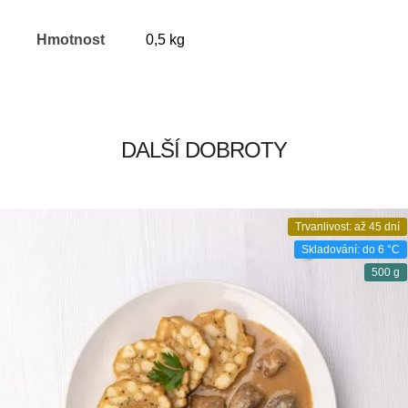
Hmotnost
0,5 kg
DALŠÍ DOBROTY
Trvanlivost: až 45 dní
Skladování: do 6 °C
500 g