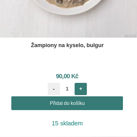
Žampiony na kyselo, bulgur
90,00
Kč
-
+
Přidat do košíku
15 skladem