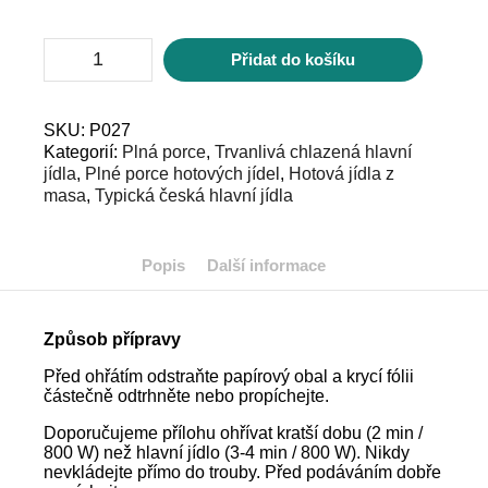
Holandský
Přidat do košíku
řízek,
bramborová
kaše
množství
SKU:
P027
Kategorií:
Plná porce
,
Trvanlivá chlazená hlavní
jídla
,
Plné porce hotových jídel
,
Hotová jídla z
masa
,
Typická česká hlavní jídla
Popis
Další informace
Způsob přípravy
Před ohřátím odstraňte papírový obal a krycí fólii
částečně odtrhněte nebo propíchejte.
Doporučujeme přílohu ohřívat kratší dobu (2 min /
800 W) než hlavní jídlo (3-4 min / 800 W). Nikdy
nevkládejte přímo do trouby. Před podáváním dobře