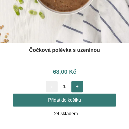
Čočková polévka s uzeninou
68,00
Kč
-
+
Přidat do košíku
124 skladem