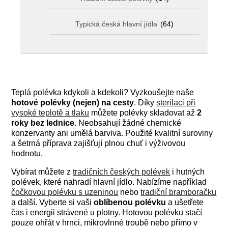
Typická česká hlavní jídla
(64)
Teplá polévka kdykoli a kdekoli? Vyzkoušejte naše
hotové polévky (nejen) na cesty
. Díky
sterilaci při
vysoké teplotě a tlaku
můžete polévky skladovat až
2
roky
bez lednice
. Neobsahují žádné chemické
konzervanty ani umělá barviva. Použité kvalitní suroviny
a šetrná příprava zajišťují plnou chuť i výživovou
hodnotu.
Vybírat můžete z
tradičních českých polévek
i hutných
polévek, které nahradí hlavní jídlo. Nabízíme například
čočkovou polévku s uzeninou
nebo
tradiční bramboračku
a další. Vyberte si vaši
oblíbenou
polévku
a ušetřete
čas i energii strávené u plotny. Hotovou polévku stačí
pouze ohřát v hrnci, mikrovlnné troubě nebo přímo v