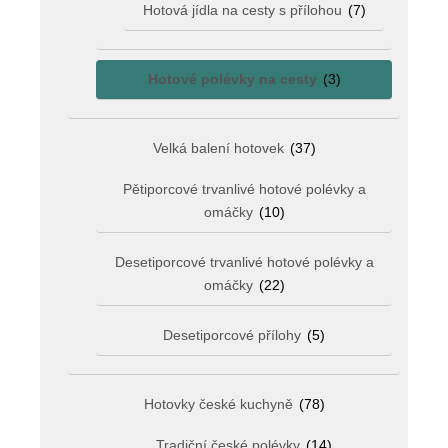
Hotová jídla na cesty s přílohou
(7)
Hotové polévky na cesty
(3)
Velká balení hotovek
(37)
Pětiporcové trvanlivé hotové polévky a
omáčky
(10)
Desetiporcové trvanlivé hotové polévky a
omáčky
(22)
Desetiporcové přílohy
(5)
Hotovky české kuchyně
(78)
Tradiční české polévky
(14)