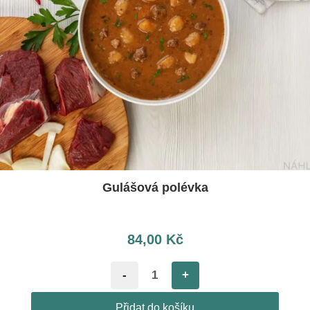
Gulášová polévka
84,00
Kč
-
+
Přidat do košíku