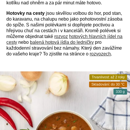
kotlíku nad ohněm a za pár minut máte hotovo.
Hotovky na cesty
jsou skvělou volbou do hor, pod stan,
do karavanu, na chalupu nebo jako pohotovostní zásoba
do spíže. S našimi polévkami si dopřejete poctivou a
hřejivou chuť na cestách i v kanceláři. Kromě polévek si
můžeme objednat také
rozvoz
hotových hlavních jídel na
cesty
nebo
balená hotová jídla do ledničky
pro
každodenní stravování bez námahy. Který den zavážíme
do vašeho kraje? To zjistíte na stránce o
rozvozech
.
Trvanlivost: až 2 roky
Skladování: do 30 °C
330 g