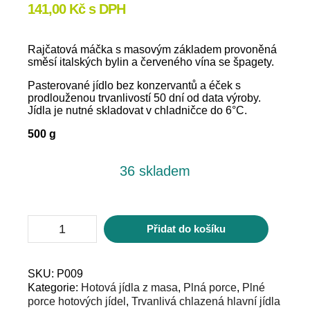
141,00
Kč
s DPH
Rajčatová máčka s masovým základem provoněná
směsí italských bylin a červeného vína se špagety.
Pasterované jídlo bez konzervantů a éček s
prodlouženou trvanlivostí 50 dní od data výroby.
Jídla je nutné skladovat v chladničce do 6°C.
500 g
36 skladem
Špagety
Přidat do košíku
bolognese
množství
SKU:
P009
Kategorie:
Hotová jídla z masa
,
Plná porce
,
Plné
porce hotových jídel
,
Trvanlivá chlazená hlavní jídla