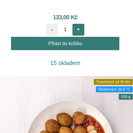
133,00
Kč
-
+
Přidat do košíku
15 skladem
Trvanlivost: až 45 dní
Skladování: do 6 °C
500 g