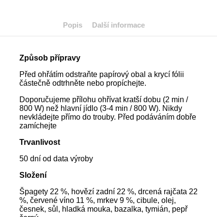
Popis
Další informace
Způsob přípravy
Před ohřátím odstraňte papírový obal a krycí fólii
částečně odtrhněte nebo propíchejte.
Doporučujeme přílohu ohřívat kratší dobu (2 min /
800 W) než hlavní jídlo (3-4 min / 800 W). Nikdy
nevkládejte přímo do trouby. Před podáváním dobře
zamíchejte
Trvanlivost
50 dní od data výroby
Složení
Špagety 22 %, hovězí zadní 22 %, drcená rajčata 22
%, červené víno 11 %, mrkev 9 %, cibule, olej,
česnek, sůl, hladká mouka, bazalka, tymián, pepř