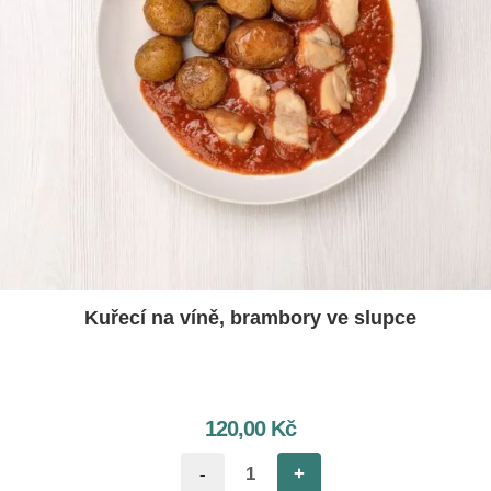
Kuřecí na víně, brambory ve slupce
120,00
Kč
-
+