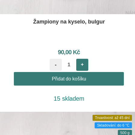
Žampiony na kyselo, bulgur
90,00
Kč
-
+
Přidat do košíku
15 skladem
Trvanlivost: až 45 dní
Skladování: do 6 °C
500 g