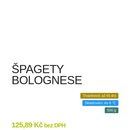
ŠPAGETY
BOLOGNESE
Trvanlivost: až 45 dní
Skladování: do 6 °C
500 g
125,89
Kč
bez DPH