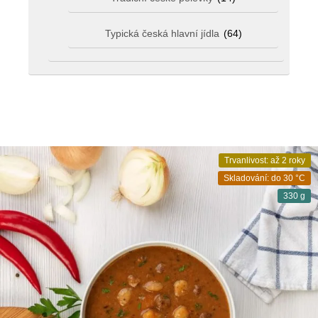
Typická česká hlavní jídla
(64)
Trvanlivost: až 2 roky
Skladování: do 30 °C
330 g