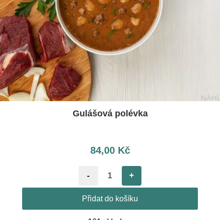
Gulášová polévka
84,00
Kč
-
+
Přidat do košíku