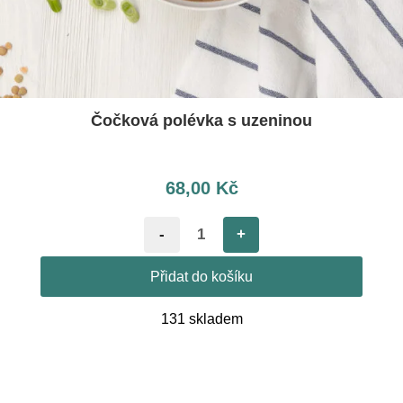
Čočková polévka s uzeninou
68,00
Kč
-
+
Přidat do košíku
131 skladem