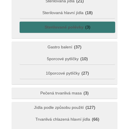
Sterilovaná jídla
(21)
Sterilovaná hlavní jídla
(18)
Sterilované polévky
(3)
Gastro balení
(37)
5porcové pytlíčky
(10)
10porcové pytlíčky
(27)
Pečená trvanlivá masa
(3)
Jídla podle způsobu použití
(127)
Trvanlivá chlazená hlavní jídla
(66)