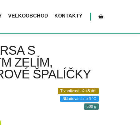
ní. Akce platí do vyčerpání zásob – tak neváhejte!
Y
VELKOOBCHOD
KONTAKTY
Postranní panel obc
RSA S
M ZELÍM,
OVÉ ŠPALÍČKY
Trvanlivost: až 45 dní
Skladování: do 6 °C
500 g
H