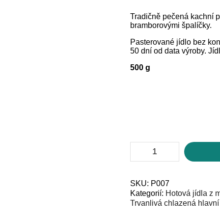
Tradičně pečená kachní 
bramborovými špalíčky.
Pasterované jídlo bez kon
50 dní od data výroby. Jíd
500 g
Kachní
prsa
s
červeným
zelím,
SKU:
P007
bramborové
Kategorií:
Hotová jídla z 
špalíčky
Trvanlivá chlazená hlavní 
množství