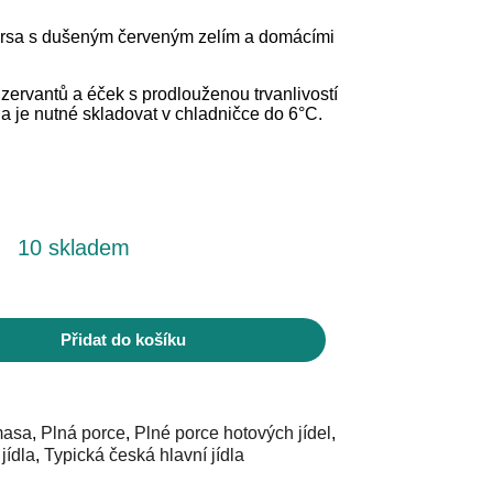
prsa s dušeným červeným zelím a domácími
zervantů a éček s prodlouženou trvanlivostí
la je nutné skladovat v chladničce do 6°C.
10 skladem
Přidat do košíku
masa
,
Plná porce
,
Plné porce hotových jídel
,
jídla
,
Typická česká hlavní jídla