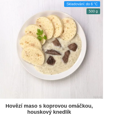
Skladování: do 6 °C
500 g
Hovězí maso s koprovou omáčkou,
houskový knedlík