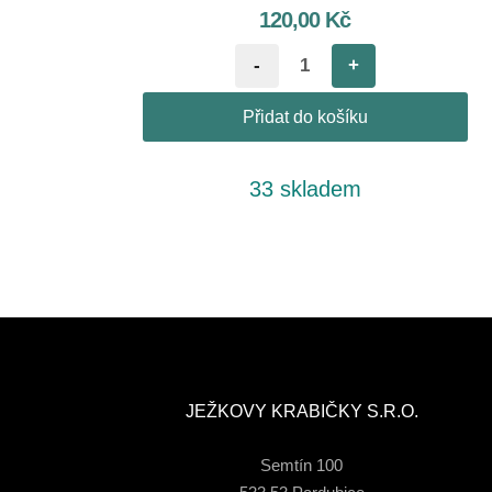
120,00
Kč
-
+
Přidat do košíku
33 skladem
JEŽKOVY KRABIČKY S.R.O.
Semtín 100