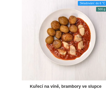
Skladování: do 6 °C
500 g
Kuřecí na víně, brambory ve slupce