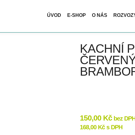
ktickou termotašku ZDARMA. Ideální na nákupy, pikniky i cestová
ÚVOD
E-SHOP
O NÁS
ROZVOZ
KACHNÍ P
ČERVENÝ
BRAMBOR
150,00
Kč
bez DP
168,00
Kč
s DPH