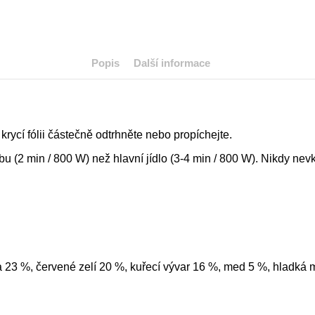
Popis
Další informace
krycí fólii částečně odtrhněte nebo propíchejte.
u (2 min / 800 W) než hlavní jídlo (3-4 min / 800 W). Nikdy nev
 23 %, červené zelí 20 %, kuřecí vývar 16 %, med 5 %, hladká m