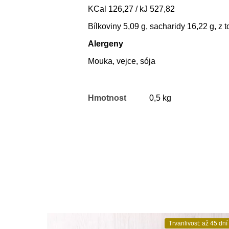
KCal 126,27 / kJ 527,82
Bílkoviny 5,09 g, sacharidy 16,22 g, z 
Alergeny
Mouka, vejce, sója
Hmotnost
0,5 kg
Trvanlivost: až 45 dní