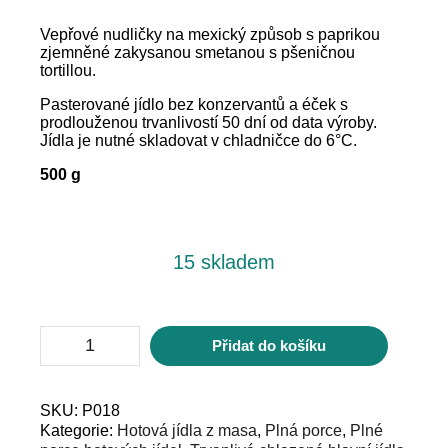
Vepřové nudličky na mexický způsob s paprikou
zjemněné zakysanou smetanou s pšeničnou
tortillou.
Pasterované jídlo bez konzervantů a éček s
prodlouženou trvanlivostí 50 dní od data výroby.
Jídla je nutné skladovat v chladničce do 6°C.
500 g
15 skladem
Fajitas
Přidat do košíku
Tortilla
množství
SKU:
P018
Kategorie:
Hotová jídla z masa
,
Plná porce
,
Plné