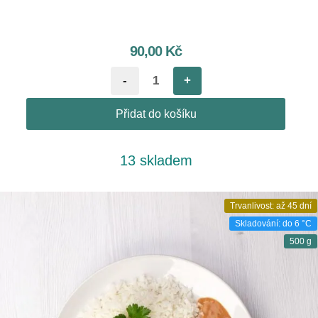
90,00
Kč
-
+
Přidat do košíku
13 skladem
Trvanlivost: až 45 dní
Skladování: do 6 °C
500 g