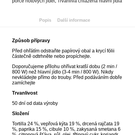
porce hotových jídel
,
Trvanlivá chlazená hlavní jídla
Popis
Další informace
Způsob přípravy
Před ohřátím odstraňte papírový obal a krycí fólii
částečně odtrhněte nebo propíchejte.
Doporučujeme přílohu ohřívat kratší dobu (2 min /
800 W) než hlavní jídlo (3-4 min / 800 W). Nikdy
nevkládejte přímo do trouby. Před podáváním dobře
zamíchejte
Trvanlivost
50 dní od data výroby
Složení
Tortilla 24 %, vepřová kýta 19 %, drcená rajčata 19
%, paprika 15 %, cibule 10 %, zakysaná smetana 6
%, citronová šťáva, sůl, olej, třtinový cukr, koriandr,