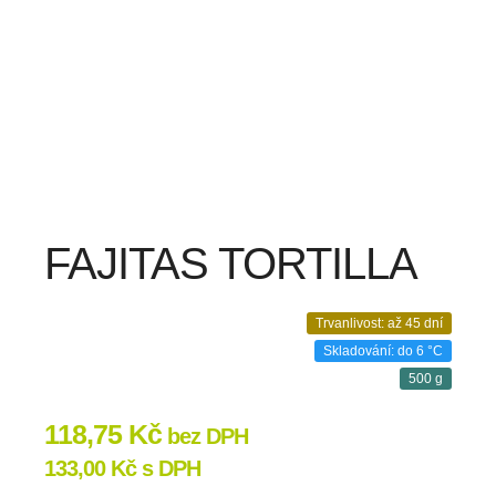
FAJITAS TORTILLA
Trvanlivost: až 45 dní
Skladování: do 6 °C
500 g
118,75
Kč
bez DPH
133,00
Kč
s DPH