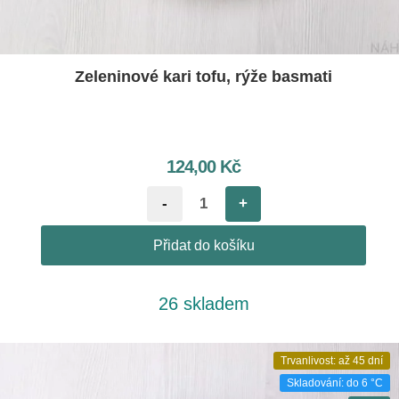
Zeleninové kari tofu, rýže basmati
124,00
Kč
-
+
Přidat do košíku
26 skladem
Trvanlivost: až 45 dní
Skladování: do 6 °C