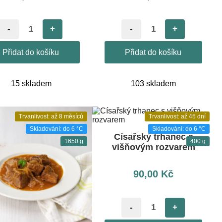
-
+
-
+
Přidat do košíku
Přidat do košíku
15 skladem
103 skladem
Trvanlivost: až 8 měsíců
Trvanlivost: až 45 dní
Skladování: do 6 °C
Skladování: do 6 °C
Císařský trhanec s
1650 g
400 g
višňovým rozvarem
90,00
Kč
-
+