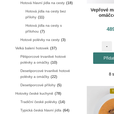
Hotová hlavní jídla na cesty
(18)
Vepřové m
Hotová jídla na cesty bez
omáčce
přílohy
(11)
Hotová jídla na cesty s
48
přílohou
(7)
Hotové polévky na cesty
(3)
-
Velká balení hotovek
(37)
Pětiporcové trvanlivé hotové
Přida
polévky a omáčky
(10)
Desetiporcové trvanlivé hotové
8 
polévky a omáčky
(22)
Desetiporcové přílohy
(5)
T
Hotovky české kuchyně
(78)
Tradiční české polévky
(14)
Typická česká hlavní jídla
(64)