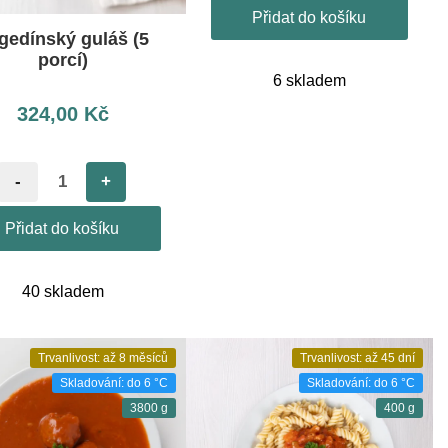
Přidat do košíku
gedínský guláš (5
porcí)
6 skladem
324,00
Kč
-
+
Přidat do košíku
40 skladem
Trvanlivost: až 8 měsíců
Trvanlivost: až 45 dní
Skladování: do 6 °C
Skladování: do 6 °C
3800 g
400 g