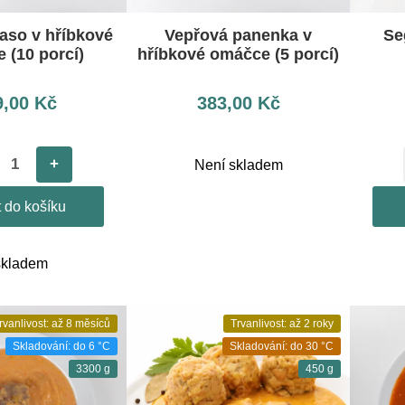
aso v hříbkové
Vepřová panenka v
Se
 (10 porcí)
hříbkové omáčce (5 porcí)
9,00
Kč
383,00
Kč
+
Není skladem
t do košíku
skladem
rvanlivost: až 8 měsíců
Trvanlivost: až 2 roky
Skladování: do 6 °C
Skladování: do 30 °C
3300 g
450 g