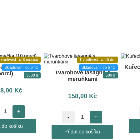
rvanlivost: až 8 měsíců
Trvanlivost: až 45 dní
e omáčka (10
Kuřecí
Skladování: do 6 °C
Skladování: do 6 °C
Tvarohové lasagně s
orcí)
3300 g
500 g
meruňkami
08,00
Kč
158,00
Kč
+
-
+
t do košíku
Přidat do košíku