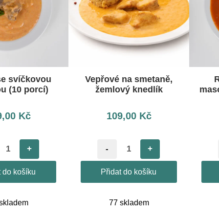
se svíčkovou
Vepřové na smetaně,
R
 (10 porcí)
žemlový knedlík
maso
9,00
Kč
109,00
Kč
+
-
+
t do košíku
Přidat do košíku
 skladem
77 skladem