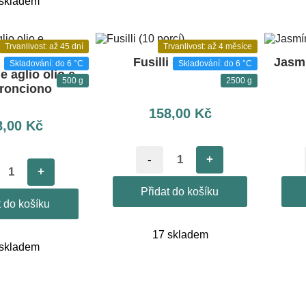
 skladem
Trvanlivost: až 45 dní
Trvanlivost: až 4 měsíce
Fusilli (10 porcí)
Jasmí
Skladování: do 6 °C
Skladování: do 6 °C
le aglio olio e
500 g
2500 g
ronciono
158,00
Kč
8,00
Kč
-
+
+
Přidat do košíku
t do košíku
17 skladem
 skladem