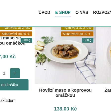
ktickou termotašku ZDARMA. Ideální na nákupy, pikniky i cestová
ÚVOD
E-SHOP
O NÁS
ROZVOZ
Trvanlivost: až 2 roky
Trvanlivost: až 2 roky
Skladování: do 30 °C
Skladování: do 30 °C
í maso se
300 g
300 g
vou omáčkou
7,00
Kč
+
t do košíku
Hovězí maso s koprovou
Ža
omáčkou
 skladem
138,00
Kč