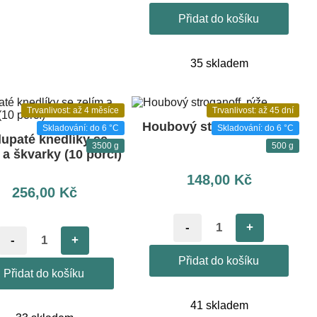
Přidat do košíku
35 skladem
Trvanlivost: až 4 měsíce
Trvanlivost: až 45 dní
Houbový stroganoff, rýže
Skladování: do 6 °C
Skladování: do 6 °C
upaté knedlíky se
3500 g
500 g
 a škvarky (10 porcí)
148,00
Kč
256,00
Kč
-
+
-
+
Přidat do košíku
Přidat do košíku
41 skladem