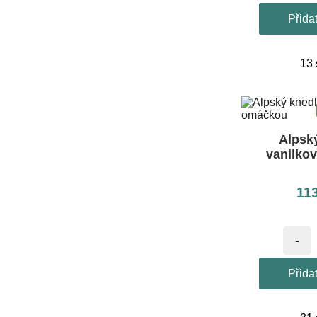
Přida
13
Alpský
vanilko
11
-
Přida