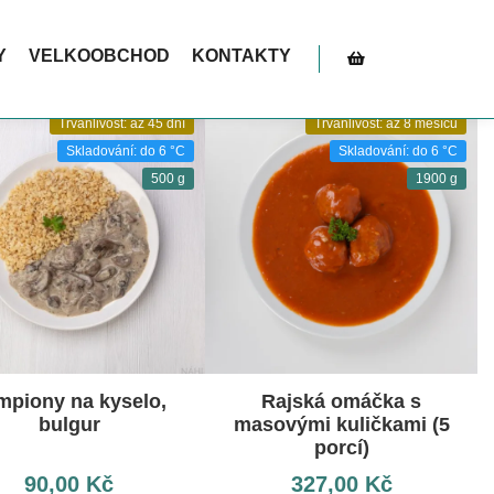
ní. Akce platí do vyčerpání zásob – tak neváhejte!
Y
VELKOOBCHOD
KONTAKTY
Postranní panel obc
Trvanlivost: až 45 dní
Trvanlivost: až 8 měsíců
Skladování: do 6 °C
Skladování: do 6 °C
500 g
1900 g
mpiony na kyselo,
Rajská omáčka s
bulgur
masovými kuličkami (5
porcí)
90,00
Kč
327,00
Kč