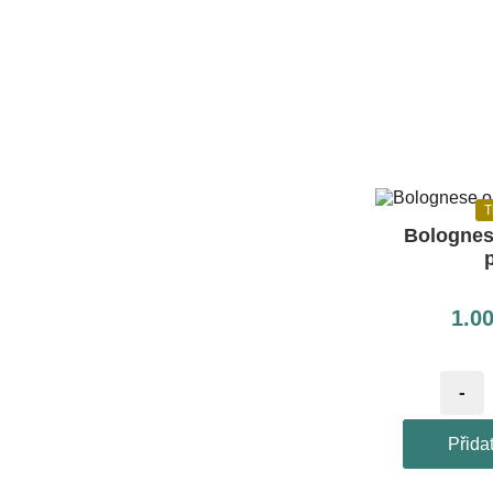
T
Bolognes
p
1.0
-
Přida