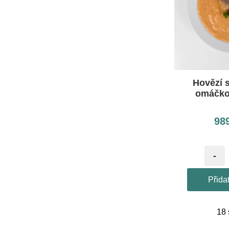
Hovězí 
omáčkou
98
-
Přida
18