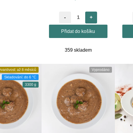
-
+
Přidat do košíku
359 skladem
rvanlivost: až 8 měsíců
Vyprodáno
Skladování: do 6 °C
3300 g