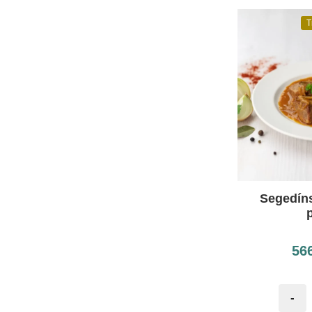
T
Segedíns
p
56
-