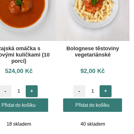
ajská omáčka s
Bolognese těstoviny
vými kuličkami (10
vegetariánské
porcí)
524,00
Kč
92,00
Kč
-
+
-
+
Přidat do košíku
Přidat do košíku
18 skladem
40 skladem