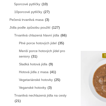
5porcové pytlíčky
(10)
10porcové pytlíčky
(27)
Pečená trvanlivá masa
(3)
Jídla podle způsobu použití
(127)
Trvanlivá chlazená hlavní jídla
(66)
Plné porce hotových jídel
(35)
Menší porce hotových jídel pro
T
seniory
(31)
Sladká hotová jídla
(9)
Hotová jídla z masa
(41)
Vegetariánské hotovky
(25)
Veganské hotovky
(3)
Trvanlivá nechlazená jídla na cesty
(21)