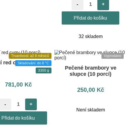
-
+
Přidat do košíku
32 skladem
Trvanlivost: až 8 měsíců
Vyprodáno
 red curry (10 porcí)
Skladování: do 6 °C
Pečené brambory ve
3300 g
slupce (10 porcí)
781,00
Kč
250,00
Kč
-
+
Není skladem
Přidat do košíku