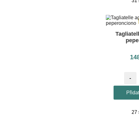
31
Tagliatel
pepe
14
-
Přida
27