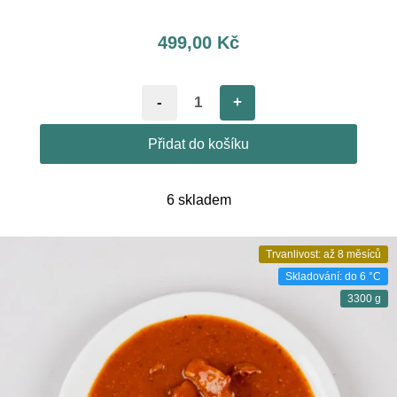
499,00
Kč
-
+
Přidat do košíku
6 skladem
Trvanlivost: až 8 měsíců
Skladování: do 6 °C
3300 g