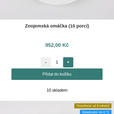
Znojemská omáčka (10 porcí)
952,00
Kč
-
+
Přidat do košíku
10 skladem
Trvanlivost: až 8 měsíců
Skladování: do 6 °C