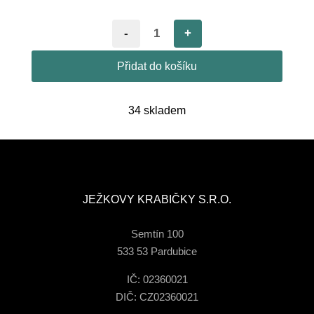
-
+
Přidat do košíku
34 skladem
JEŽKOVY KRABIČKY S.R.O.
Semtín 100
533 53 Pardubice
IČ: 02360021
DIČ: CZ02360021