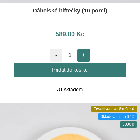
Ďábelské biftečky (10 porcí)
589,00
Kč
-
+
Přidat do košíku
31 skladem
Trvanlivost: až 8 měsíců
Skladování: do 6 °C
3300 g