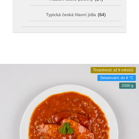
Typická česká hlavní jídla
(64)
Trvanlivost: až 8 měsíců
Skladování: do 6 °C
3300 g