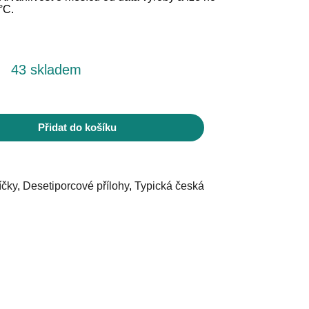
°C.
43 skladem
Přidat do košíku
íčky
,
Desetiporcové přílohy
,
Typická česká