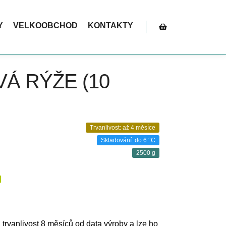
ní. Akce platí do vyčerpání zásob – tak neváhejte!
Y
VELKOOBCHOD
KONTAKTY
Postranní panel obc
Á RÝŽE (10
Trvanlivost: až 4 měsíce
Skladování: do 6 °C
2500 g
H
á trvanlivost 8 měsíců od data výroby a lze ho