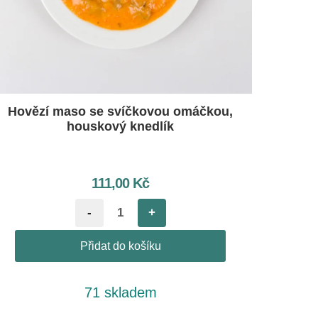
Hovězí maso se svíčkovou omáčkou,
houskový knedlík
111,00
Kč
-
+
Přidat do košíku
71 skladem