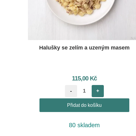
Halušky se zelím a uzeným masem
115,00
Kč
-
+
Přidat do košíku
80 skladem