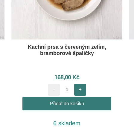
Kachní prsa s červeným zelím,
bramborové špalíčky
168,00
Kč
-
+
Přidat do košíku
6 skladem