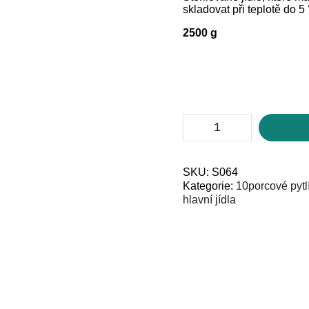
skladovat při teplotě do 5 
2500 g
Jasmínová
rýže
(10
porcí)
množství
SKU:
S064
Kategorie:
10porcové pytl
hlavní jídla