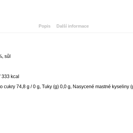
Popis
Další informace
%, sůl
 333 kcal
ho cukry 74,8 g / 0 g, Tuky (g) 0,0 g, Nasycené mastné kyseliny (g