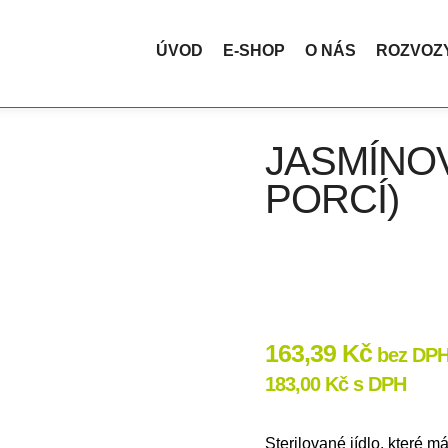
ktickou termotašku ZDARMA. Ideální na nákupy, pikniky i cestová
ÚVOD
E-SHOP
O NÁS
ROZVOZ
JASMÍNOV
PORCÍ)
163,39
Kč
bez DP
183,00
Kč
s DPH
Sterilované jídlo, které m