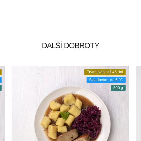
DALŠÍ DOBROTY
Trvanlivost: až 45 dní
Skladování: do 6 °C
500 g