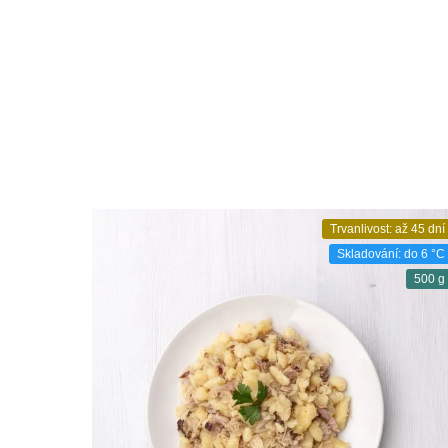
Trvanlivost: až 45 dní
Skladování: do 6 °C
500 g