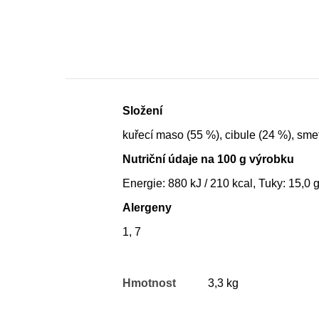
Složení
kuřecí maso (55 %), cibule (24 %), smet
Nutriční údaje na 100 g výrobku
Energie: 880 kJ / 210 kcal, Tuky: 15,0 g
Alergeny
1, 7
Hmotnost
3,3 kg