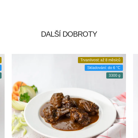
DALŠÍ DOBROTY
Trvanlivost: až 8 měsíců
Skladování: do 6 °C
3300 g