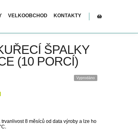
ní. Akce platí do vyčerpání zásob – tak neváhejte!
Y
VELKOOBCHOD
KONTAKTY
Postranní panel obc
KUŘECÍ ŠPALKY
CE (10 PORCÍ)
Vyprodáno
H
á trvanlivost 8 měsíců od data výroby a lze ho
°C.