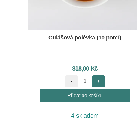
Gulášová polévka (10 porcí)
318,00
Kč
-
+
Přidat do košíku
4 skladem