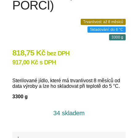
PORCÍ)
Trvanlivost: až 8 měsíců
Skladování: do 6 °C
3300 g
818,75
Kč
bez DPH
917,00
Kč
s DPH
Sterilované jídlo, které má trvanlivost 8 měsíců od
data výroby a lze ho skladovat při teplotě do 5 °C.
3300 g
34 skladem
Kuřecí