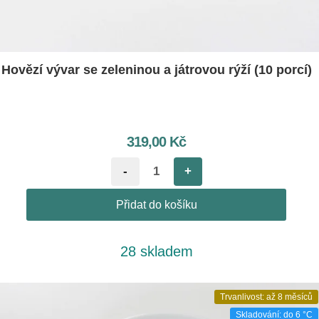
Hovězí vývar se zeleninou a játrovou rýží (10 porcí)
319,00
Kč
-
+
Přidat do košíku
28 skladem
Trvanlivost: až 8 měsíců
Skladování: do 6 °C