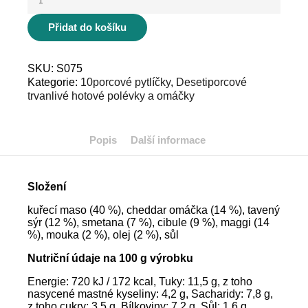
kuličky
v
Přidat do košíku
čedarové
omáčce
(10
porcí)
SKU:
S075
množství
Kategorie:
10porcové pytlíčky
,
Desetiporcové
trvanlivé hotové polévky a omáčky
Popis
Další informace
Složení
kuřecí maso (40 %), cheddar omáčka (14 %), tavený
sýr (12 %), smetana (7 %), cibule (9 %), maggi (14
%), mouka (2 %), olej (2 %), sůl
Nutriční údaje na 100 g výrobku
Energie: 720 kJ / 172 kcal, Tuky: 11,5 g, z toho
nasycené mastné kyseliny: 4,2 g, Sacharidy: 7,8 g,
z toho cukry: 3,5 g, Bílkoviny: 7,2 g, Sůl: 1,6 g