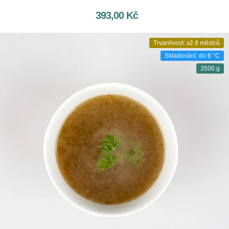
393,00
Kč
Trvanlivost: až 8 měsíců
Skladování: do 6 °C
3500 g