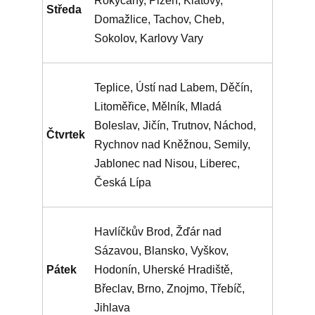
Rokycany, Plzeň, Klatovy,
Středa
Domažlice, Tachov, Cheb,
Sokolov, Karlovy Vary
Teplice, Ústí nad Labem, Děčín,
Litoměřice, Mělník, Mladá
Boleslav, Jičín, Trutnov, Náchod,
Čtvrtek
Rychnov nad Kněžnou, Semily,
Jablonec nad Nisou, Liberec,
Česká Lípa
Havlíčkův Brod, Žďár nad
Sázavou, Blansko, Vyškov,
Pátek
Hodonín, Uherské Hradiště,
Břeclav, Brno, Znojmo, Třebíč,
Jihlava