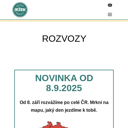
Ke každé objednávce nad 2 000 Kč nyní získáte praktickou
termotašku ZDARMA. Ideální na nákupy, pikniky i
cestování. Akce platí do vyčerpání zásob – tak neváhejte!
ROZVOZY
NOVINKA OD
8.9.2025
Od 8. září rozvážíme po celé ČR. Mrkni na
mapu, jaký den jezdíme k tobě.