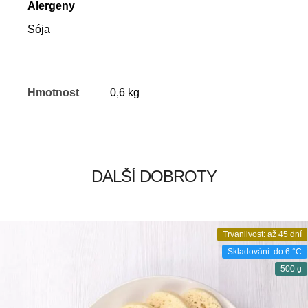
Alergeny
Sója
Hmotnost
0,6 kg
DALŠÍ DOBROTY
Trvanlivost: až 45 dní
Skladování: do 6 °C
500 g