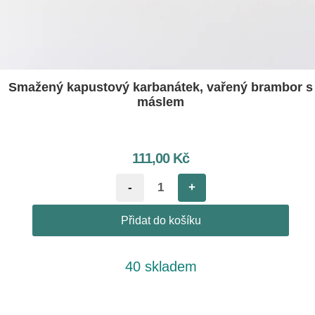
Smažený kapustový karbanátek, vařený brambor s
máslem
111,00
Kč
-
+
Přidat do košíku
40 skladem