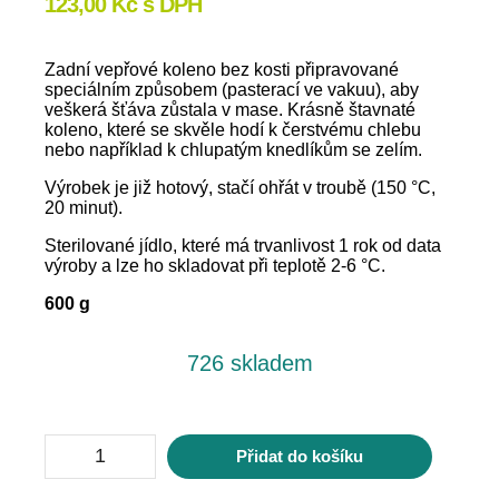
123,00
Kč
s DPH
Zadní vepřové koleno bez kosti připravované
speciálním způsobem (pasterací ve vakuu), aby
veškerá šťáva zůstala v mase. Krásně štavnaté
koleno, které se skvěle hodí k čerstvému chlebu
nebo například k chlupatým knedlíkům se zelím.
Výrobek je již hotový, stačí ohřát v troubě (150 °C,
20 minut).
Sterilované jídlo, které má trvanlivost 1 rok od data
výroby a lze ho skladovat při teplotě 2-6 °C.
600 g
726 skladem
Vepřové
Přidat do košíku
zadní
koleno