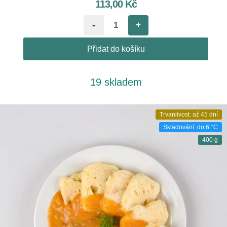
113,00
Kč
-
+
Přidat do košíku
19 skladem
Trvanlivost: až 45 dní
Skladování: do 6 °C
400 g