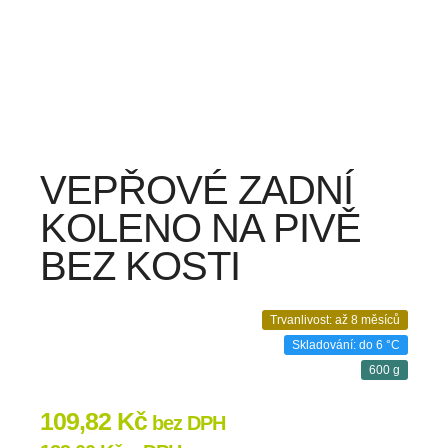
VEPŘOVÉ ZADNÍ
KOLENO NA PIVĚ
BEZ KOSTI
Trvanlivost: až 8 měsíců
Skladování: do 6 °C
600 g
109,82
Kč
bez DPH