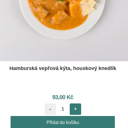
Hamburská vepřová kýta, houskový knedlík
93,00
Kč
-
+
Přidat do košíku