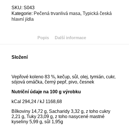
na
pivě
SKU:
S043
bez
Kategorie:
Pečená trvanlivá masa
,
Typická česká
kosti
hlavní jídla
množství
Popis
Další informace
Složení
Vepřové koleno 83 %, kečup, sůl, olej, tymián, cukr,
sójová omáčka, černý pepř, pivo, česnek
Nutriční údaje na 100 g výrobku
kCal 294,24 / kJ 1168,68
Bílkoviny 14,72 g, Sacharidy 3,32 g, z toho cukry
2,21 g, Tuky 23,09 g, z toho nasycené mastné
kyseliny 5,99 g, sůl 1,95g