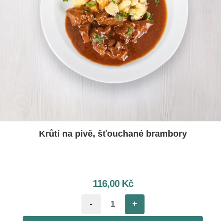
Krůtí na pivě, šťouchané brambory
116,00
Kč
-
+