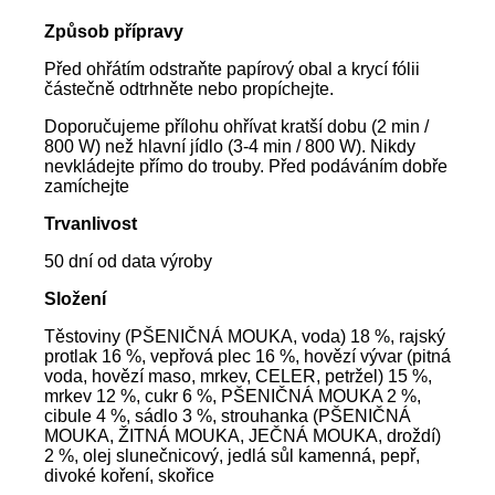
Způsob přípravy
Před ohřátím odstraňte papírový obal a krycí fólii
částečně odtrhněte nebo propíchejte.
Doporučujeme přílohu ohřívat kratší dobu (2 min /
800 W) než hlavní jídlo (3-4 min / 800 W). Nikdy
nevkládejte přímo do trouby. Před podáváním dobře
zamíchejte
Trvanlivost
50 dní od data výroby
Složení
Těstoviny (PŠENIČNÁ MOUKA, voda) 18 %, rajský
protlak 16 %, vepřová plec 16 %, hovězí vývar (pitná
voda, hovězí maso, mrkev, CELER, petržel) 15 %,
mrkev 12 %, cukr 6 %, PŠENIČNÁ MOUKA 2 %,
cibule 4 %, sádlo 3 %, strouhanka (PŠENIČNÁ
MOUKA, ŽITNÁ MOUKA, JEČNÁ MOUKA, droždí)
2 %, olej slunečnicový, jedlá sůl kamenná, pepř,
divoké koření, skořice