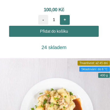
100,00
Kč
-
+
Přidat do košíku
24 skladem
Trvanlivost: až 45 dní
Skladování: do 6 °C
400 g