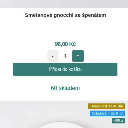
Smetanové gnocchi se špenátem
96,00
Kč
-
+
Přidat do košíku
60 skladem
Trvanlivost: až 45 dní
Skladování: do 6 °C
400 g