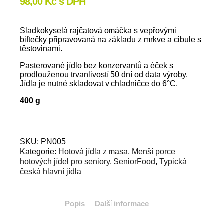
98,00
Kč
s DPH
Sladkokyselá rajčatová omáčka s vepřovými
biftečky připravovaná na základu z mrkve a cibule s
těstovinami.
Pasterované jídlo bez konzervantů a éček s
prodlouženou trvanlivostí 50 dní od data výroby.
Jídla je nutné skladovat v chladničce do 6°C.
400 g
SKU:
PN005
Kategorie:
Hotová jídla z masa
,
Menší porce
hotových jídel pro seniory
,
SeniorFood
,
Typická
česká hlavní jídla
Popis
Další informace