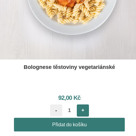
Bolognese těstoviny vegetariánské
92,00
Kč
-
+
Přidat do košíku