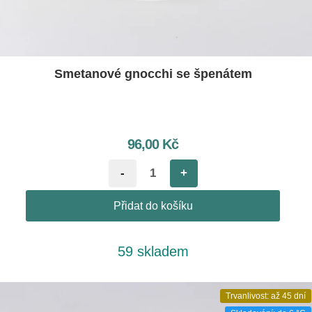
Smetanové gnocchi se špenátem
96,00
Kč
-
+
Přidat do košíku
59 skladem
Trvanlivost: až 45 dní