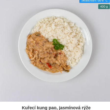
Skladování: do 6 °C
400 g
Kuřecí kung pao, jasmínová rýže