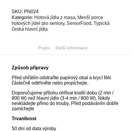
SKU:
PN024
Kategorie:
Hotová jídla z masa
,
Menší porce
hotových jídel pro seniory
,
SeniorFood
,
Typická
česká hlavní jídla
Popis
Další informace
Způsob přípravy
Před ohřátím odstraňte papírový obal a krycí fólii
částečně odtrhněte nebo propíchejte.
Doporučujeme přílohu ohřívat kratší dobu (2 min /
800 W) než hlavní jídlo (3-4 min / 800 W). Nikdy
nevkládejte přímo do trouby. Před podáváním dobře
zamíchejte
Trvanlivost
50 dní od data výroby