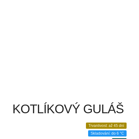
KOTLÍKOVÝ GULÁŠ
Trvanlivost: až 45 dní
Skladování: do 6 °C