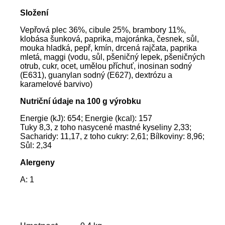
Složení
Vepřová plec 36%, cibule 25%, brambory 11%,
klobása šunková, paprika, majoránka, česnek, sůl,
mouka hladká, pepř, kmín, drcená rajčata, paprika
mletá, maggi (vodu, sůl, pšeničný lepek, pšeničných
otrub, cukr, ocet, umělou příchuť, inosinan sodný
(E631), guanylan sodný (E627), dextrózu a
karamelové barvivo)
Nutriční údaje na 100 g výrobku
Energie (kJ): 654; Energie (kcal): 157
Tuky 8,3, z toho nasycené mastné kyseliny 2,33;
Sacharidy: 11,17, z toho cukry: 2,61; Bílkoviny: 8,96;
Sůl: 2,34
Alergeny
A: 1