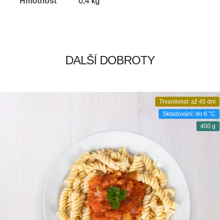
Hmotnost
0,4 kg
DALŠÍ DOBROTY
Trvanlivost: až 45 dní
Skladování: do 6 °C
400 g