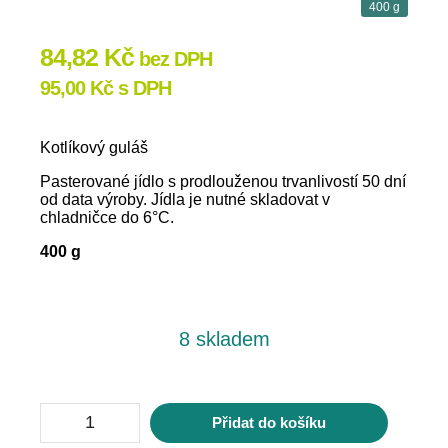
400 g
84,82
Kč
bez DPH
95,00
Kč
s DPH
Kotlíkový guláš
Pasterované jídlo s prodlouženou trvanlivostí 50 dní
od data výroby. Jídla je nutné skladovat v
chladničce do 6°C.
400 g
8 skladem
Kotlíkový
Přidat do košíku
guláš
množství