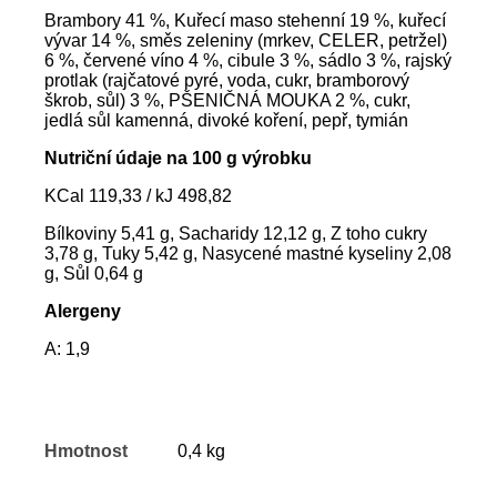
Brambory 41 %, Kuřecí maso stehenní 19 %, kuřecí
vývar 14 %, směs zeleniny (mrkev, CELER, petržel)
6 %, červené víno 4 %, cibule 3 %, sádlo 3 %, rajský
protlak (rajčatové pyré, voda, cukr, bramborový
škrob, sůl) 3 %, PŠENIČNÁ MOUKA 2 %, cukr,
jedlá sůl kamenná, divoké koření, pepř, tymián
Nutriční údaje na 100 g výrobku
KCal 119,33 / kJ 498,82
Bílkoviny 5,41 g, Sacharidy 12,12 g, Z toho cukry
3,78 g, Tuky 5,42 g, Nasycené mastné kyseliny 2,08
g, Sůl 0,64 g
Alergeny
A: 1,9
Hmotnost
0,4 kg