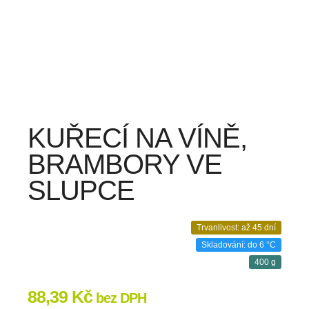
KUŘECÍ NA VÍNĚ,
BRAMBORY VE
SLUPCE
Trvanlivost: až 45 dní
Skladování: do 6 °C
400 g
88,39
Kč
bez DPH