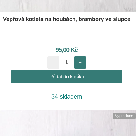
Vepřová kotleta na houbách, brambory ve slupce
95,00
Kč
-
+
Přidat do košíku
34 skladem
Vyprodáno