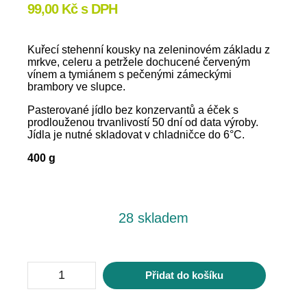
99,00
Kč
s DPH
Kuřecí stehenní kousky na zeleninovém základu z
mrkve, celeru a petržele dochucené červeným
vínem a tymiánem s pečenými zámeckými
brambory ve slupce.
Pasterované jídlo bez konzervantů a éček s
prodlouženou trvanlivostí 50 dní od data výroby.
Jídla je nutné skladovat v chladničce do 6°C.
400 g
28 skladem
Kuřecí
Přidat do košíku
na
víně,
brambory