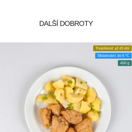
DALŠÍ DOBROTY
Trvanlivost: až 45 dní
Skladování: do 6 °C
400 g