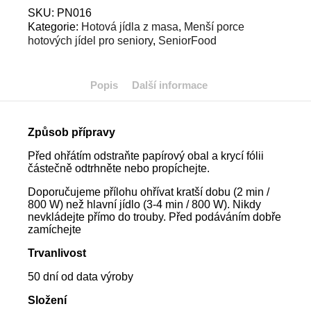
ve
SKU:
PN016
slupce
Kategorie:
Hotová jídla z masa
,
Menší porce
množství
hotových jídel pro seniory
,
SeniorFood
Popis
Další informace
Způsob přípravy
Před ohřátím odstraňte papírový obal a krycí fólii
částečně odtrhněte nebo propíchejte.
Doporučujeme přílohu ohřívat kratší dobu (2 min /
800 W) než hlavní jídlo (3-4 min / 800 W). Nikdy
nevkládejte přímo do trouby. Před podáváním dobře
zamíchejte
Trvanlivost
50 dní od data výroby
Složení