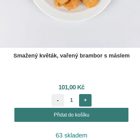
Smažený květák, vařený brambor s máslem
101,00
Kč
-
+
Přidat do košíku
63 skladem