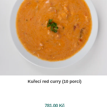
Kuřecí red curry (10 porcí)
781,00
Kč