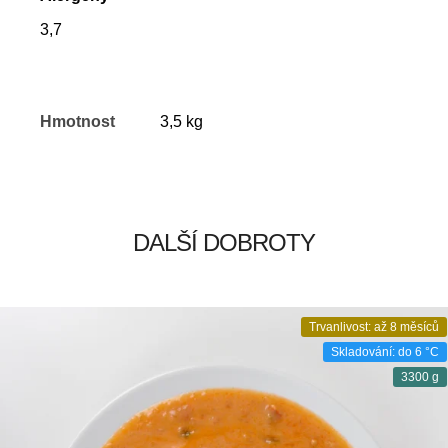
3,7
Hmotnost
3,5 kg
DALŠÍ DOBROTY
Trvanlivost: až 8 měsíců
Skladování: do 6 °C
3300 g