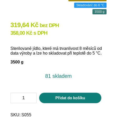
Skladování: do 6 °C
3500 g
319,64
Kč
bez DPH
358,00
Kč
s DPH
Sterilované jídlo, které má trvanlivost 8 měsíců od
data výroby a lze ho skladovat při teplotě do 5 °C.
3500 g
81 skladem
Kulajda
Přidat do košíku
(10
porcí)
množství
SKU:
S055