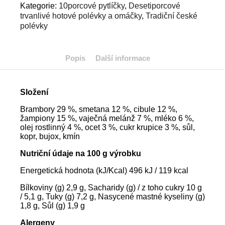
Kategorie:
10porcové pytlíčky
,
Desetiporcové
trvanlivé hotové polévky a omáčky
,
Tradiční české
polévky
Popis
Další informace
Složení
Brambory 29 %, smetana 12 %, cibule 12 %,
žampiony 15 %, vaječná melánž 7 %, mléko 6 %,
olej rostlinný 4 %, ocet 3 %, cukr krupice 3 %, sůl,
kopr, bujox, kmín
Nutriční údaje na 100 g výrobku
Energetická hodnota (kJ/Kcal) 496 kJ / 119 kcal
Bílkoviny (g) 2,9 g, Sacharidy (g) / z toho cukry 10 g
/ 5,1 g, Tuky (g) 7,2 g, Nasycené mastné kyseliny (g)
1,8 g, Sůl (g) 1,9 g
Alergeny