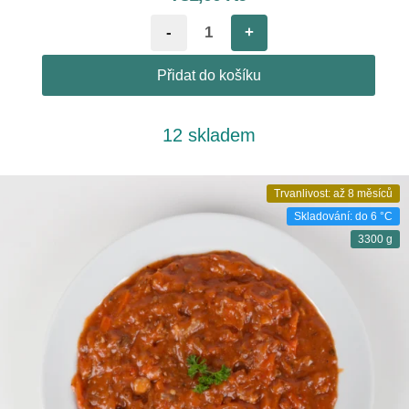
-
+
Přidat do košíku
12 skladem
Trvanlivost: až 8 měsíců
Skladování: do 6 °C
3300 g