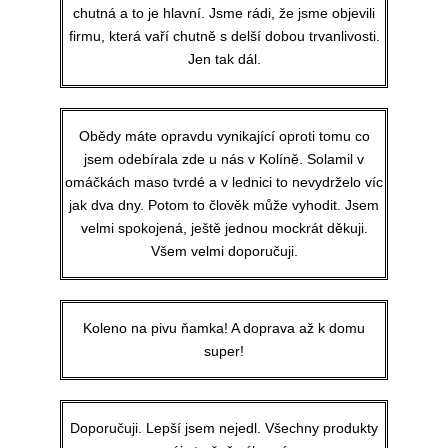
chutná a to je hlavní. Jsme rádi, že jsme objevili
firmu, která vaří chutně s delší dobou trvanlivosti.
Jen tak dál.​
Obědy máte opravdu vynikající oproti tomu co
jsem odebírala zde u nás v Kolíně. Solamil v
omáčkách maso tvrdé a v lednici to nevydrželo víc
jak dva dny. Potom to člověk může vyhodit. Jsem
velmi spokojená, ještě jednou mockrát děkuji.
Všem velmi doporučuji.
Koleno na pivu ňamka! A doprava až k domu
super!
Doporučuji. Lepší jsem nejedl. Všechny produkty