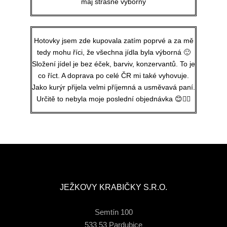
máj strašně výborný
Hotovky jsem zde kupovala zatím poprvé a za mě
tedy mohu říci, že všechna jídla byla výborná 🙂
Složení jídel je bez éček, barviv, konzervantů. To je
co říct. A doprava po celé ČR mi také vyhovuje.
Jako kurýr přijela velmi příjemná a usměvavá paní.
Určitě to nebyla moje poslední objednávka 😊👍🏻
JEŽKOVY KRABIČKY S.R.O.
Semtín 100
533 53 Pardubice