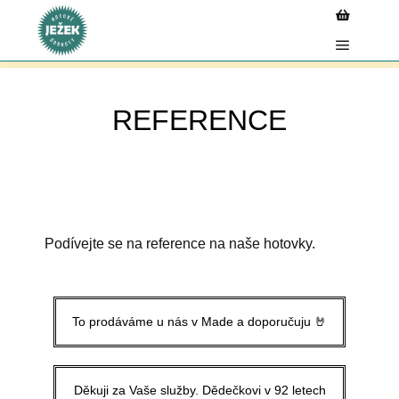
Ke každé objednávce nad 2 000 Kč nyní získáte praktickou
termotašku ZDARMA. Ideální na nákupy, pikniky i
cestování. Akce platí do vyčerpání zásob – tak neváhejte!
REFERENCE
Podívejte se na reference na naše hotovky.
To prodáváme u nás v Made a doporučuju 🤘
Děkuji za Vaše služby. Dědečkovi v 92 letech