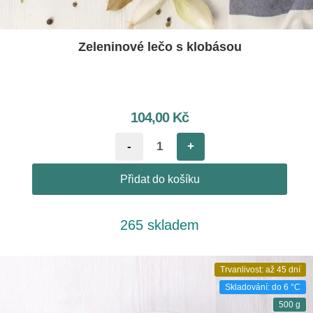
Zeleninové lečo s klobásou
104,00
Kč
-
+
Přidat do košíku
265 skladem
Trvanlivost: až 45 dní
Skladování: do 6 °C
500 g