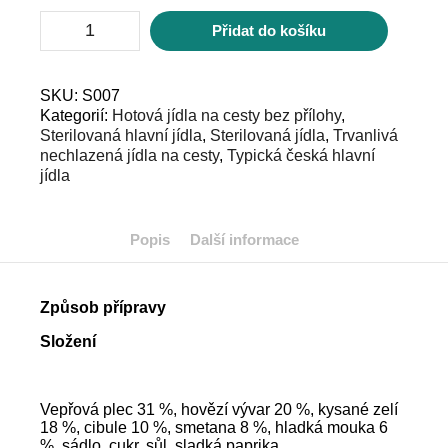
Segedínský
Přidat do košíku
guláš
množství
SKU:
S007
Kategorií:
Hotová jídla na cesty bez přílohy
,
Sterilovaná hlavní jídla
,
Sterilovaná jídla
,
Trvanlivá
nechlazená jídla na cesty
,
Typická česká hlavní
jídla
Popis
Další informace
Způsob přípravy
Složení
Vepřová plec 31 %, hovězí vývar 20 %, kysané zelí
18 %, cibule 10 %, smetana 8 %, hladká mouka 6
%, sádlo, cukr, sůl, sladká paprika