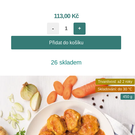
113,00
Kč
-
+
Přidat do košíku
26 skladem
Trvanlivost: až 2 roky
Skladování: do 30 °C
450 g