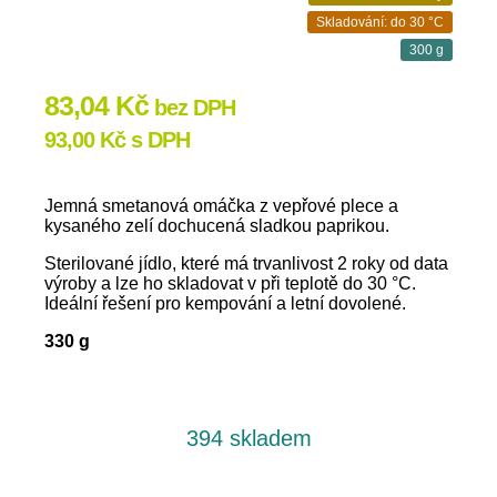
Skladování: do 30 °C
300 g
83,04
Kč
bez DPH
93,00
Kč
s DPH
Jemná smetanová omáčka z vepřové plece a
kysaného zelí dochucená sladkou paprikou.
Sterilované jídlo, které má trvanlivost 2 roky od data
výroby a lze ho skladovat v při teplotě do 30 °C.
Ideální řešení pro kempování a letní dovolené.
330 g
394 skladem