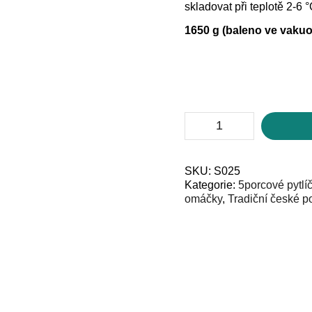
skladovat při teplotě 2-6 °
1650 g (baleno ve vakuo
Kulajda
(5
porcí)
množství
SKU:
S025
Kategorie:
5porcové pytlí
omáčky
,
Tradiční české p