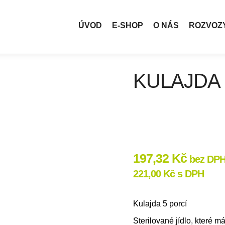
ktickou termotašku ZDARMA. Ideální na nákupy, pikniky i cestová
ÚVOD
E-SHOP
O NÁS
ROZVOZ
KULAJDA 
197,32
Kč
bez DP
221,00
Kč
s DPH
Kulajda 5 porcí
Sterilované jídlo, které m