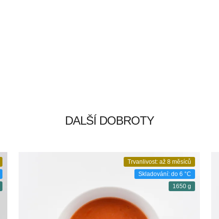
DALŠÍ DOBROTY
Trvanlivost: až 8 měsíců
Skladování: do 6 °C
1650 g