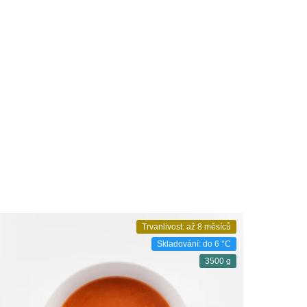
Trvanlivost: až 8 měsíců
Skladování: do 6 °C
3500 g