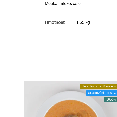
Mouka, mléko, celer
Hmotnost
1,65 kg
Trvanlivost: až 8 měsíců
Skladování: do 6 °C
1650 g