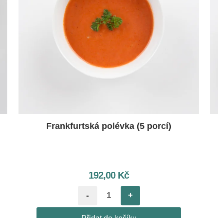
Frankfurtská polévka (5 porcí)
192,00
Kč
-
+