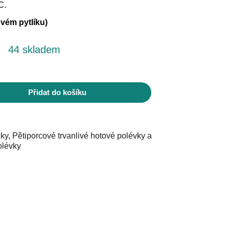
C.
vém pytlíku)
44 skladem
Přidat do košíku
čky
,
Pětiporcové trvanlivé hotové polévky a
olévky