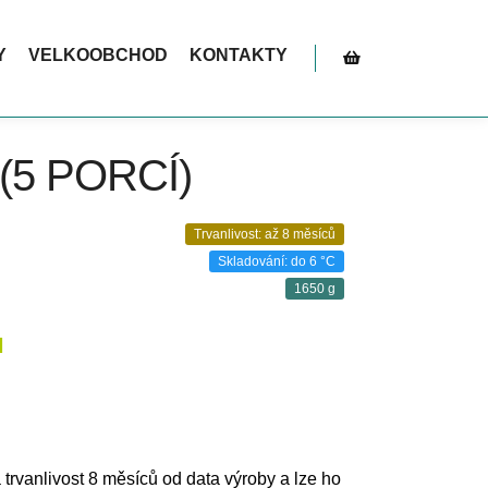
ní. Akce platí do vyčerpání zásob – tak neváhejte!
Y
VELKOOBCHOD
KONTAKTY
Postranní panel obc
(5 PORCÍ)
Trvanlivost: až 8 měsíců
Skladování: do 6 °C
1650 g
H
á trvanlivost 8 měsíců od data výroby a lze ho