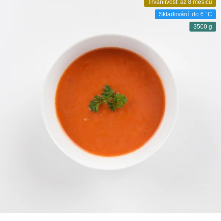
Trvanlivost: až 8 měsíců
Skladování: do 6 °C
3500 g