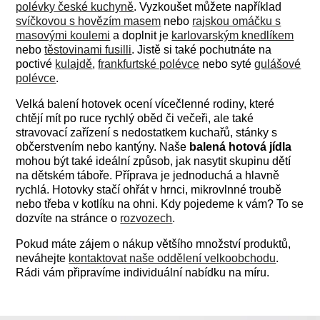
polévky české kuchyně
. Vyzkoušet můžete například
svíčkovou s hovězím masem
nebo
rajskou omáčku s
masovými koulemi
a doplnit je
karlovarským knedlíkem
nebo
těstovinami fusilli
. Jistě si také pochutnáte na
poctivé
kulajdě
,
frankfurtské polévce
nebo syté
gulášové
polévce
.
Velká balení hotovek ocení vícečlenné rodiny, které
chtějí mít po ruce rychlý oběd či večeři, ale také
stravovací zařízení s nedostatkem kuchařů, stánky s
občerstvením nebo kantýny. Naše
balená hotová jídla
mohou být také ideální způsob, jak nasytit skupinu dětí
na dětském táboře. Příprava je jednoduchá a hlavně
rychlá. Hotovky stačí ohřát v hrnci, mikrovlnné troubě
nebo třeba v kotlíku na ohni. Kdy pojedeme k vám? To se
dozvíte na stránce o
rozvozech
.
Pokud máte zájem o nákup většího množství produktů,
neváhejte
kontaktovat naše oddělení velkoobchodu
.
Rádi vám připravíme individuální nabídku na míru.