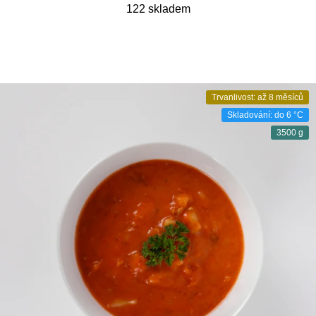
122 skladem
Trvanlivost: až 8 měsíců
Skladování: do 6 °C
3500 g