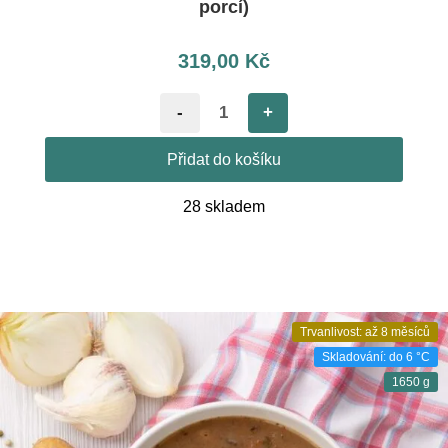
porcí)
319,00
Kč
-
+
Přidat do košíku
28 skladem
Trvanlivost: až 8 měsíců
Skladování: do 6 °C
1650 g