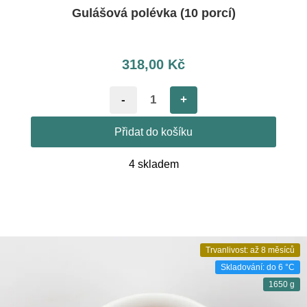
Gulášová polévka (10 porcí)
318,00
Kč
-
+
Přidat do košíku
4 skladem
Trvanlivost: až 8 měsíců
Skladování: do 6 °C
1650 g