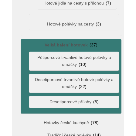
Hotová jídla na cesty s přílohou
(7)
Hotové polévky na cesty
(3)
Velká balení hotovek
(37)
Pětiporcové trvanlivé hotové polévky a
omáčky
(10)
Desetiporcové trvanlivé hotové polévky a
omáčky
(22)
Desetiporcové přílohy
(5)
Hotovky české kuchyně
(78)
Tradiční české polévky
(14)