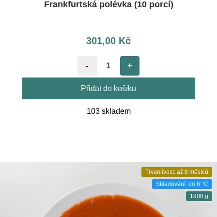
Frankfurtská polévka (10 porcí)
301,00
Kč
-
+
Přidat do košíku
103 skladem
Trvanlivost: až 8 měsíců
Skladování: do 6 °C
1900 g