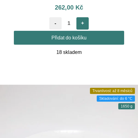
262,00
Kč
-
+
Přidat do košíku
18 skladem
Trvanlivost: až 8 měsíců
Skladování: do 6 °C
1650 g