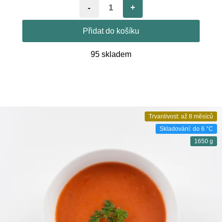
-
+
Přidat do košíku
95 skladem
Trvanlivost: až 8 měsíců
Skladování: do 6 °C
1650 g