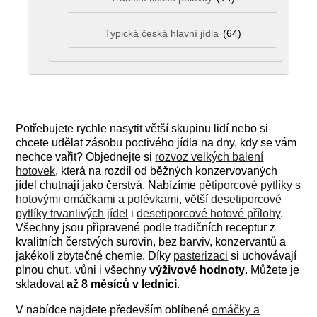
Typická česká hlavní jídla
(64)
Potřebujete rychle nasytit větší skupinu lidí nebo si
chcete udělat zásobu poctivého jídla na dny, kdy se vám
nechce vařit? Objednejte si
rozvoz velkých balení
hotovek
, která na rozdíl od běžných konzervovaných
jídel chutnají jako čerstvá. Nabízíme
pětiporcové pytlíky s
hotovými omáčkami a polévkami
, větší
desetiporcové
pytlíky trvanlivých jídel
i
desetiporcové hotové přílohy
.
Všechny jsou připravené podle tradičních receptur z
kvalitních čerstvých surovin, bez barviv, konzervantů a
jakékoli zbytečné chemie. Díky
pasterizaci
si uchovávají
plnou chuť, vůni i všechny
výživové hodnoty
. Můžete je
skladovat
až 8 měsíců v lednici
.
V nabídce najdete především oblíbené
omáčky a