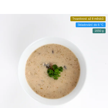
Trvanlivost: až 8 měsíců
Skladování: do 6 °C
1650 g