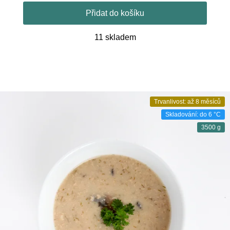
Přidat do košíku
11 skladem
Trvanlivost: až 8 měsíců
Skladování: do 6 °C
3500 g