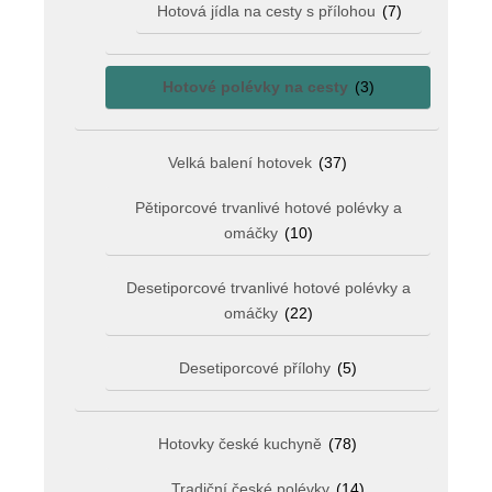
Hotová jídla na cesty s přílohou
(7)
Hotové polévky na cesty
(3)
Velká balení hotovek
(37)
Pětiporcové trvanlivé hotové polévky a
omáčky
(10)
Desetiporcové trvanlivé hotové polévky a
omáčky
(22)
Desetiporcové přílohy
(5)
Hotovky české kuchyně
(78)
Tradiční české polévky
(14)