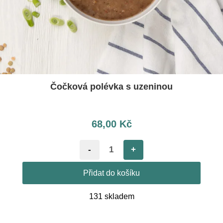
Čočková polévka s uzeninou
68,00
Kč
-
+
Přidat do košíku
131 skladem