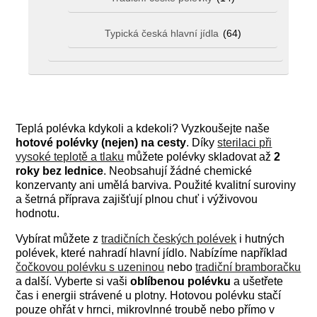
Typická česká hlavní jídla
(64)
Teplá polévka kdykoli a kdekoli? Vyzkoušejte naše
hotové polévky (nejen) na cesty
. Díky
sterilaci při
vysoké teplotě a tlaku
můžete polévky skladovat až
2
roky
bez lednice
. Neobsahují žádné chemické
konzervanty ani umělá barviva. Použité kvalitní suroviny
a šetrná příprava zajišťují plnou chuť i výživovou
hodnotu.
Vybírat můžete z
tradičních českých polévek
i hutných
polévek, které nahradí hlavní jídlo. Nabízíme například
čočkovou polévku s uzeninou
nebo
tradiční bramboračku
a další. Vyberte si vaši
oblíbenou
polévku
a ušetřete
čas i energii strávené u plotny. Hotovou polévku stačí
pouze ohřát v hrnci, mikrovlnné troubě nebo přímo v