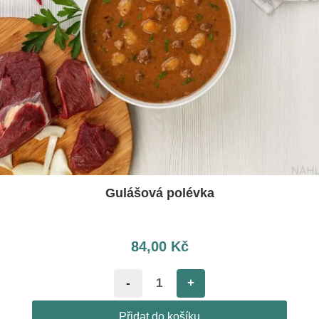
Gulášová polévka
84,00
Kč
-
+
Přidat do košíku