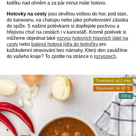
kotlíku nad ohněm a za pár minut máte hotovo.
Hotovky na cesty
jsou skvělou volbou do hor, pod stan,
do karavanu, na chalupu nebo jako pohotovostní zásoba
do spíže. S našimi polévkami si dopřejete poctivou a
hřejivou chuť na cestách i v kanceláři. Kromě polévek si
můžeme objednat také
rozvoz
hotových hlavních jídel na
cesty
nebo
balená hotová jídla do ledničky
pro
každodenní stravování bez námahy. Který den zavážíme
do vašeho kraje? To zjistíte na stránce o
rozvozech
.
Trvanlivost: až 2 roky
Skladování: do 30 °C
330 g