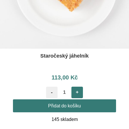
Staročeský jáhelník
113,00
Kč
-
+
Přidat do košíku
145 skladem