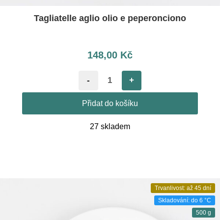
Tagliatelle aglio olio e peperonciono
148,00
Kč
-
+
Přidat do košíku
27 skladem
Trvanlivost: až 45 dní
Skladování: do 6 °C
500 g