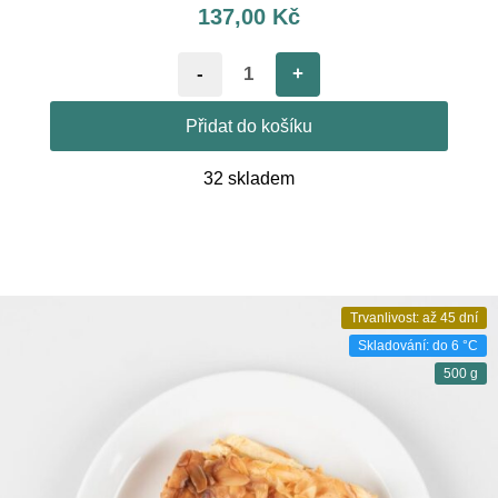
137,00
Kč
-
+
Přidat do košíku
32 skladem
Trvanlivost: až 45 dní
Skladování: do 6 °C
500 g